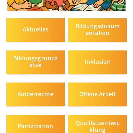
Bildungsdokum
Aktuelles
entation
Bildungsgrunds
Inklusion
ätze
Kinderrechte
Offene Arbeit
Qualitätsentwic
Partizipation
klung