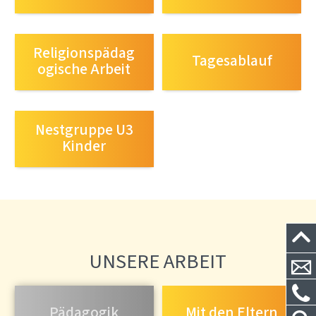
Religionspädag
Tagesablauf
ogische Arbeit
Nestgruppe U3
Kinder
UNSERE ARBEIT
Pädagogik
Mit den Eltern