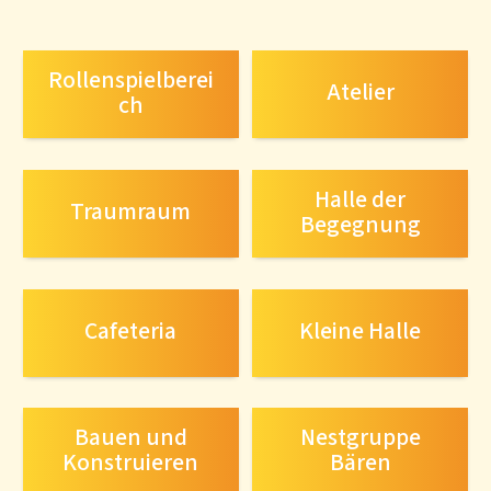
Rollenspielberei
Atelier
ch
Halle der
Traumraum
Begegnung
Cafeteria
Kleine Halle
Bauen und
Nestgruppe
Konstruieren
Bären