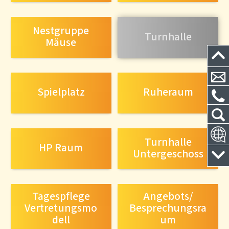
Nestgruppe
Turnhalle
Mäuse
Spielplatz
Ruheraum
Turnhalle
HP Raum
Untergeschoss
Tagespflege
Angebots/
Vertretungsmo
Besprechungsra
dell
um