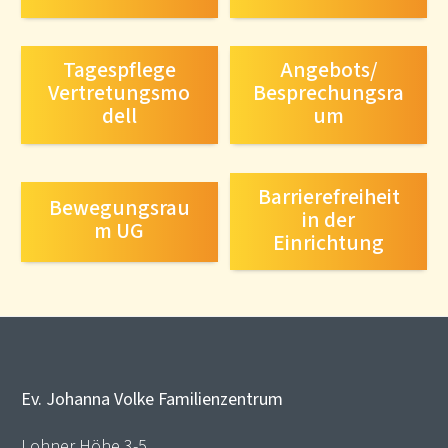
Tagespflege
Angebots/
Vertretungsmo
Besprechungsra
dell
um
Barrierefreiheit
Bewegungsrau
in der
m UG
Einrichtung
Ev. Johanna Volke Familienzentrum
Lohner Höhe 3-5