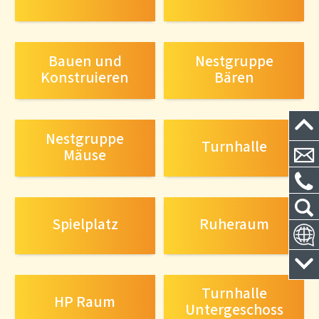
Bauen und
Nestgruppe
Konstruieren
Bären
Nestgruppe
Turnhalle
Mäuse
Spielplatz
Ruheraum
Turnhalle
HP Raum
Untergeschoss