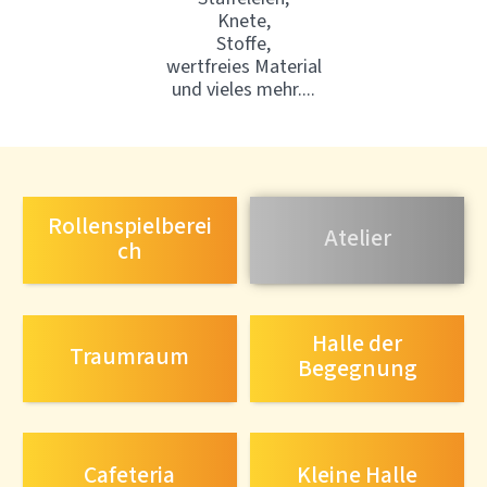
Knete,
Stoffe,
wertfreies Material
und vieles mehr....
Rollenspielberei
Atelier
ch
Halle der
Traumraum
Begegnung
Cafeteria
Kleine Halle