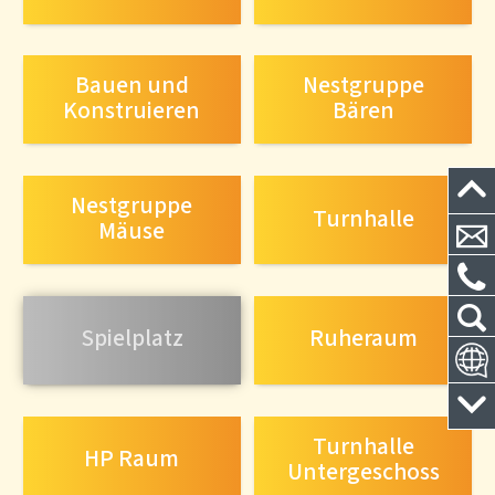
Bauen und
Nestgruppe
Konstruieren
Bären
Nestgruppe
Turnhalle
Mäuse
Spielplatz
Ruheraum
Turnhalle
HP Raum
Untergeschoss