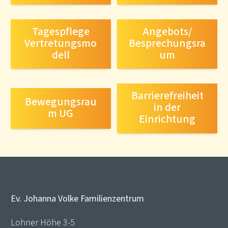
Tagespflege
Angebots/
Vertretungsmo
Besprechungsra
dell
um
Barrierefreiheit
Bewegungsrau
in der
m UG
Einrichtung
Ev. Johanna Volke Familienzentrum
Lohner Höhe 3-5