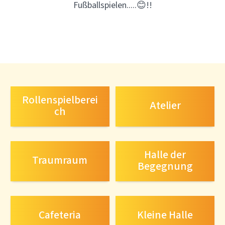
Fußballspielen.....😊!!
Rollenspielberei
Atelier
ch
Halle der
Traumraum
Begegnung
Cafeteria
Kleine Halle